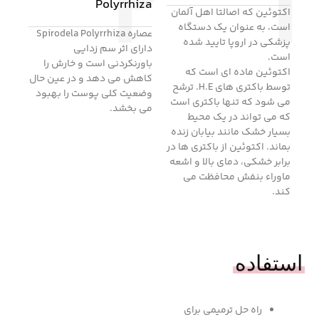
۲
۱
Polyrrhiza
اکتوئین که اصالتا اهل آلمان
است، به عنوان یک دستگاه
عصاره Spirodela Polyrrhiza
پزشکی در اروپا تایید شده
دارای اثر سم زدایی
است.
باورنکردنی است و خارش را
اکتوئین ماده ای است که
کاهش می دهد و در عین حال
توسط باکتری های H.E. ترشح
وضعیت کلی پوست را بهبود
می شود که تنها باکتری است
می بخشد.
که می تواند در یک محیط
بسیار خشک مانند بیابان زنده
بماند. اکتوئین از باکتری ها در
برابر خشکی، دمای بالا و اشعه
ماوراء بنفش محافظت می
کند.
استفاده
راه حل ترمیمی برای