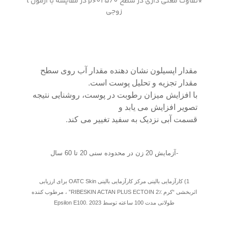
*تفاوت معنی داری در سطح 025/0<p در مقایسه با آزمون t
زوجی
مقدار اپسیلون نشان دهنده مقدار آب روی سطح
مقدار تجزیه و تحلیل پوست است.
با افزایش میزان رطوبت در پوست، روشنایی نتیجه
تصویر افزایش می یابد و
قسمت آبی نزدیک به سفید تغییر می کند.
-آزمایش 20 زن در محدوده سنی 20 تا 60 سال
1) کارآزمایی بالینی مرکز کارآزمایی بالینی OATC Skin برای ارزیابی
اثربخشی “کرم RIBESKIN ACTAN PLUS ECTOIN 2٪” ، مرطوب کننده
طولانی مدت 100 ساعته توسط Epsilon E100. 2023